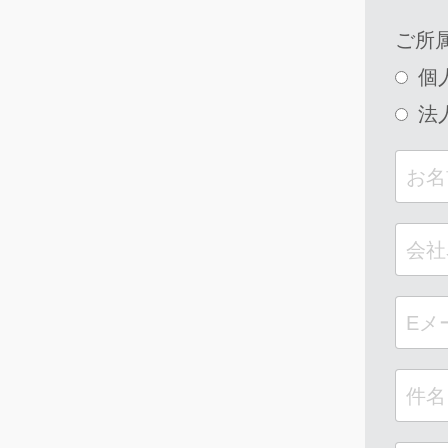
ご所
個
法