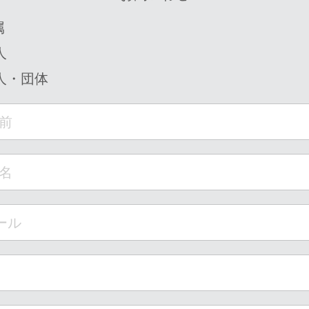
属
人
人・団体